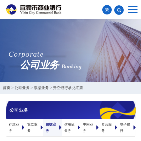
繁
Corporate
公司业务
Banking
首页
>
公司业务
>
票据业务
>
开立银行承兑汇票
公司业务
存款业
贷款业
票据业
信用证
中间业
专营服
电子银
务
务
务
业务
务
务
行