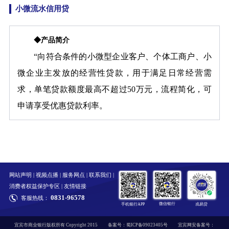
小微流水信用贷
◆产品简介
“
向符合条件的小微型企业客户、个体工商户、小
微企业主发放的经营性贷款，用于满足日常经营需
求，单笔贷款额度最高不超过50万元，流程简化，可
申请享受优惠贷款利率
。
网站声明
|
视频点播
|
服务网点
|
联系我们
|
消费者权益保护专区
|
友情链接
0831-96578
客服热线：
微信银行
手机银行APP
戎易贷
宜宾市商业银行版权所有 Copyright 2015
备案号：蜀ICP备09023405号
宜宾网安备案号：