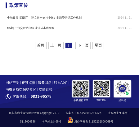
政策宣传
金融政策 | 两部门：建立健全支持小微企业融资协调工作机制
2024-11-21
解读 | 一张贷款明白纸 理清成本明细账
2024-11-01
首页
上一页
下一页
尾页
1
网站声明
|
视频点播
|
服务网点
|
联系我们
|
消费者权益保护专区
|
友情链接
0831-96578
客服热线：
微信银行
手机银行APP
戎易贷
宜宾市商业银行版权所有 Copyright 2015
备案号：蜀ICP备09023405号
宜宾网安备案号：
5115000556
本网站支持IPv6
川公网安备 51150202000068号